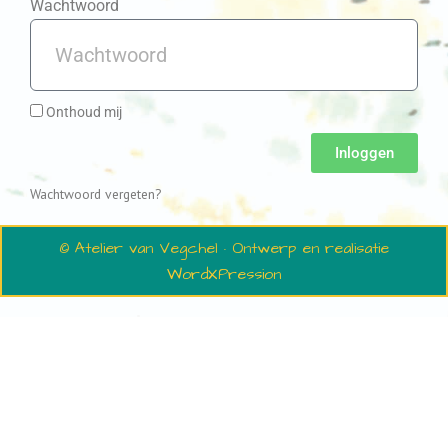
Wachtwoord
Onthoud mij
Inloggen
Wachtwoord vergeten?
© Atelier van Vegchel · Ontwerp en realisatie
WordXPression