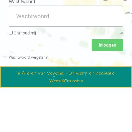
Wachtwoord
Onthoud mij
Inloggen
Wachtwoord vergeten?
© Atelier van Vegchel · Ontwerp en realisatie
WordXPression