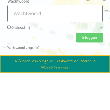
Wachtwoord
Onthoud mij
Inloggen
Wachtwoord vergeten?
© Atelier van Vegchel · Ontwerp en realisatie
WordXPression