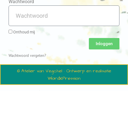
Wachtwoord
Onthoud mij
Inloggen
Wachtwoord vergeten?
© Atelier van Vegchel · Ontwerp en realisatie
WordXPression