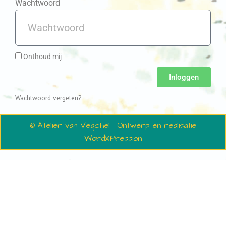
Wachtwoord
Onthoud mij
Inloggen
Wachtwoord vergeten?
© Atelier van Vegchel · Ontwerp en realisatie
WordXPression