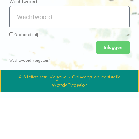
Wachtwoord
Onthoud mij
Inloggen
Wachtwoord vergeten?
© Atelier van Vegchel · Ontwerp en realisatie
WordXPression