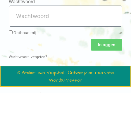
Wachtwoord
Onthoud mij
Inloggen
Wachtwoord vergeten?
© Atelier van Vegchel · Ontwerp en realisatie
WordXPression