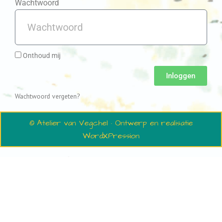
Wachtwoord
Onthoud mij
Inloggen
Wachtwoord vergeten?
© Atelier van Vegchel · Ontwerp en realisatie
WordXPression