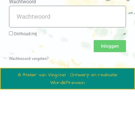
Wachtwoord
Onthoud mij
Inloggen
Wachtwoord vergeten?
© Atelier van Vegchel · Ontwerp en realisatie
WordXPression