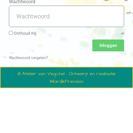
Wachtwoord
Onthoud mij
Inloggen
Wachtwoord vergeten?
© Atelier van Vegchel · Ontwerp en realisatie
WordXPression