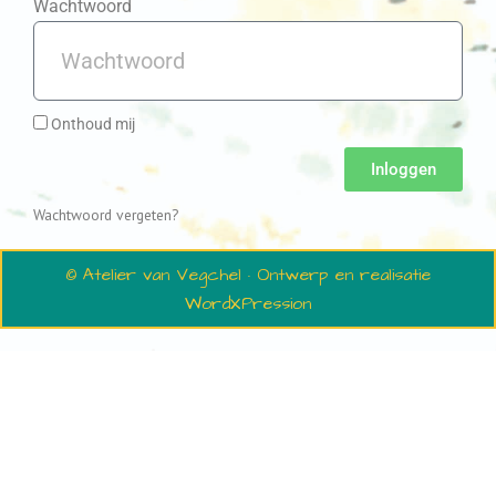
Wachtwoord
Onthoud mij
Inloggen
Wachtwoord vergeten?
© Atelier van Vegchel · Ontwerp en realisatie
WordXPression