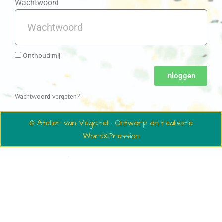
Wachtwoord
Onthoud mij
Inloggen
Wachtwoord vergeten?
© Atelier van Vegchel · Ontwerp en realisatie
WordXPression