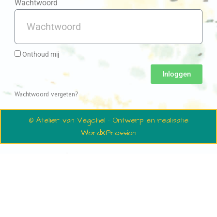
Wachtwoord
Onthoud mij
Inloggen
Wachtwoord vergeten?
© Atelier van Vegchel · Ontwerp en realisatie
WordXPression