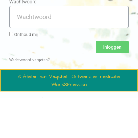
Wachtwoord
Onthoud mij
Inloggen
Wachtwoord vergeten?
© Atelier van Vegchel · Ontwerp en realisatie
WordXPression