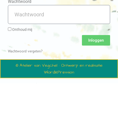
Wachtwoord
Onthoud mij
Inloggen
Wachtwoord vergeten?
© Atelier van Vegchel · Ontwerp en realisatie
WordXPression