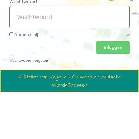
Wachtwoord
Onthoud mij
Inloggen
Wachtwoord vergeten?
© Atelier van Vegchel · Ontwerp en realisatie
WordXPression