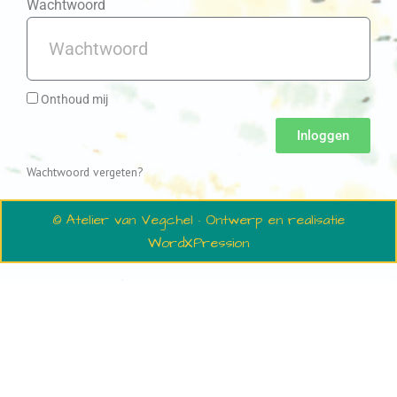
Wachtwoord
Onthoud mij
Inloggen
Wachtwoord vergeten?
© Atelier van Vegchel · Ontwerp en realisatie
WordXPression