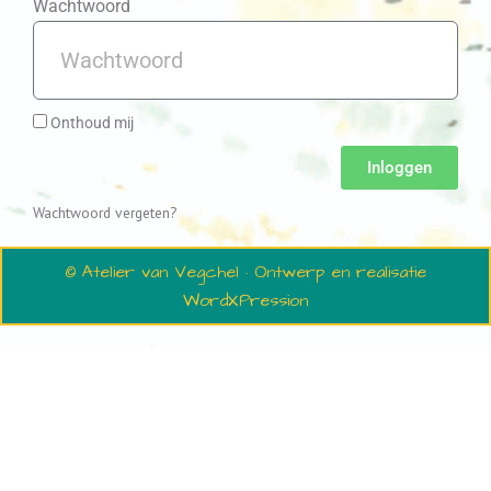
Wachtwoord
Onthoud mij
Inloggen
Wachtwoord vergeten?
© Atelier van Vegchel · Ontwerp en realisatie
WordXPression