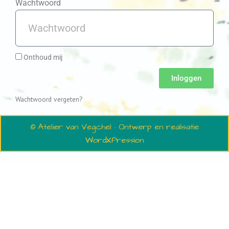
Wachtwoord
Onthoud mij
Inloggen
Wachtwoord vergeten?
© Atelier van Vegchel · Ontwerp en realisatie
WordXPression