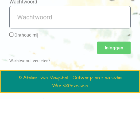
Wachtwoord
Onthoud mij
Inloggen
Wachtwoord vergeten?
© Atelier van Vegchel · Ontwerp en realisatie
WordXPression