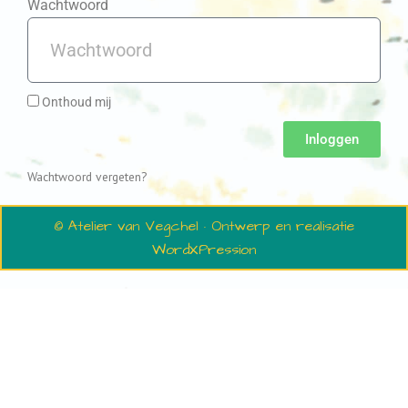
Wachtwoord
Onthoud mij
Inloggen
Wachtwoord vergeten?
© Atelier van Vegchel · Ontwerp en realisatie
WordXPression