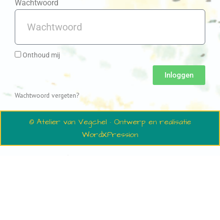
Wachtwoord
Onthoud mij
Inloggen
Wachtwoord vergeten?
© Atelier van Vegchel · Ontwerp en realisatie
WordXPression