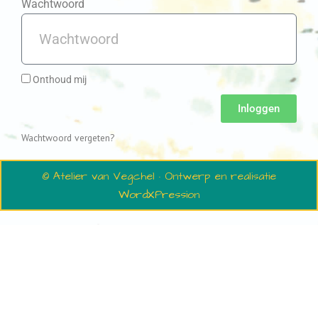
Wachtwoord
Onthoud mij
Inloggen
Wachtwoord vergeten?
© Atelier van Vegchel · Ontwerp en realisatie
WordXPression