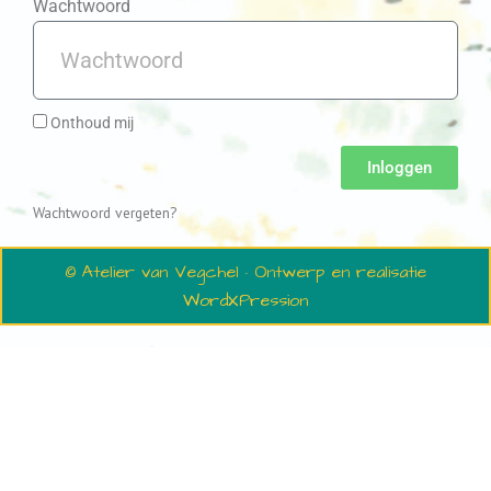
Wachtwoord
Onthoud mij
Inloggen
Wachtwoord vergeten?
© Atelier van Vegchel · Ontwerp en realisatie
WordXPression