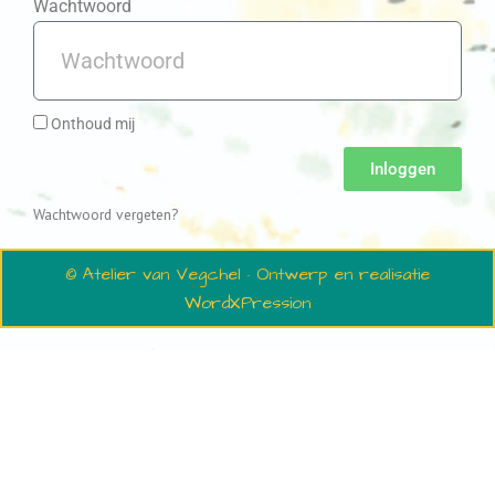
Wachtwoord
Onthoud mij
Inloggen
Wachtwoord vergeten?
© Atelier van Vegchel · Ontwerp en realisatie
WordXPression