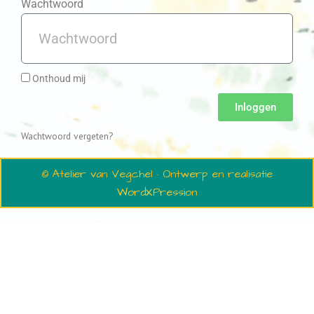
Wachtwoord
Onthoud mij
Inloggen
Wachtwoord vergeten?
© Atelier van Vegchel · Ontwerp en realisatie
WordXPression