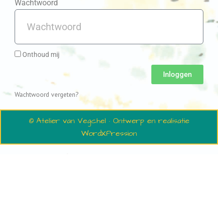
Wachtwoord
Onthoud mij
Inloggen
Wachtwoord vergeten?
© Atelier van Vegchel · Ontwerp en realisatie
WordXPression