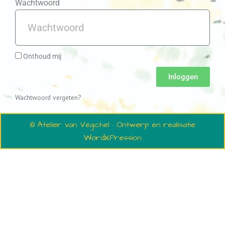
Wachtwoord
Onthoud mij
Inloggen
Wachtwoord vergeten?
© Atelier van Vegchel · Ontwerp en realisatie
WordXPression