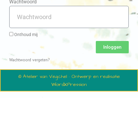
Wachtwoord
Onthoud mij
Inloggen
Wachtwoord vergeten?
© Atelier van Vegchel · Ontwerp en realisatie
WordXPression