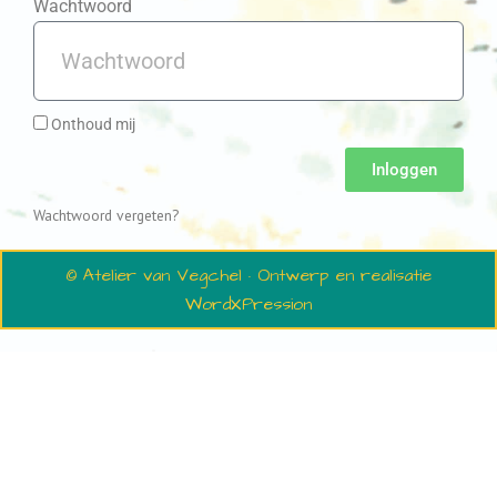
Wachtwoord
Onthoud mij
Inloggen
Wachtwoord vergeten?
© Atelier van Vegchel · Ontwerp en realisatie
WordXPression