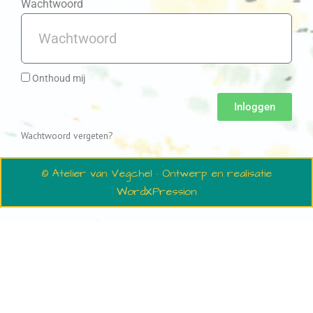
Wachtwoord
Onthoud mij
Inloggen
Wachtwoord vergeten?
© Atelier van Vegchel · Ontwerp en realisatie
WordXPression