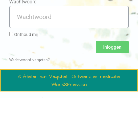
Wachtwoord
Onthoud mij
Inloggen
Wachtwoord vergeten?
© Atelier van Vegchel · Ontwerp en realisatie
WordXPression