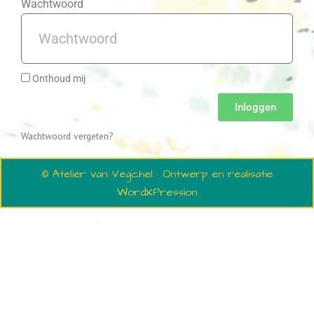
Wachtwoord
Onthoud mij
Inloggen
Wachtwoord vergeten?
© Atelier van Vegchel · Ontwerp en realisatie
WordXPression