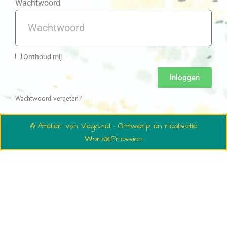
Wachtwoord
Onthoud mij
Inloggen
Wachtwoord vergeten?
© Atelier van Vegchel · Ontwerp en realisatie
WordXPression