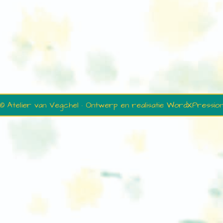
© Atelier van Vegchel · Ontwerp en realisatie
WordXPressio