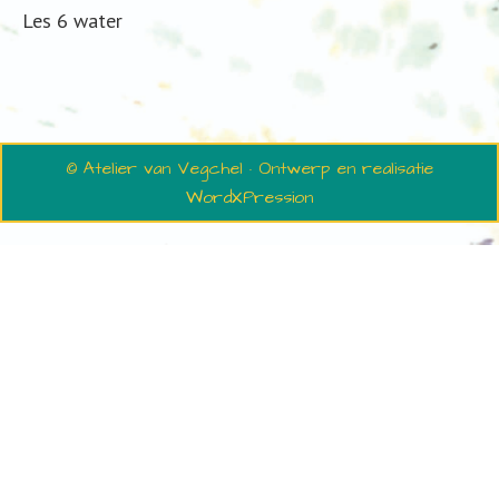
Les 6 water
© Atelier van Vegchel · Ontwerp en realisatie
WordXPression