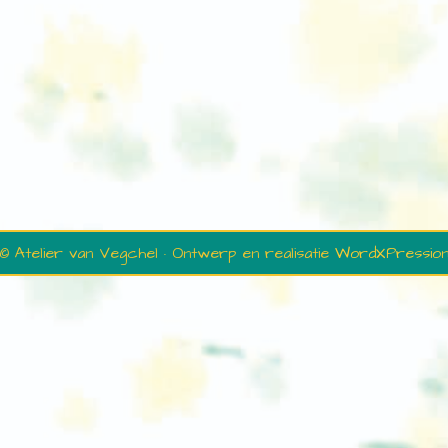
© Atelier van Vegchel · Ontwerp en realisatie
WordXPressio