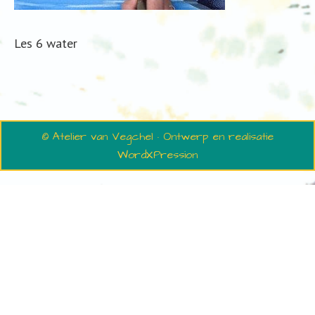
Les 6 water
© Atelier van Vegchel · Ontwerp en realisatie
WordXPression