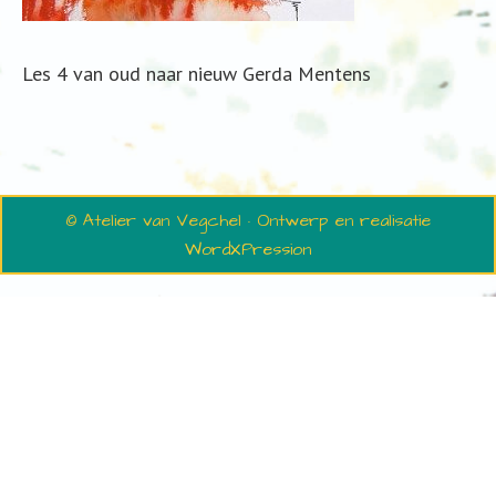
Les 4 van oud naar nieuw Gerda Mentens
© Atelier van Vegchel · Ontwerp en realisatie
WordXPression