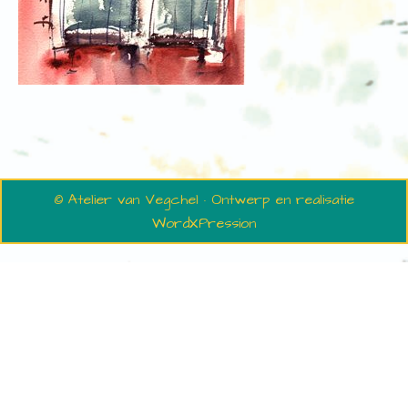
© Atelier van Vegchel · Ontwerp en realisatie
WordXPression