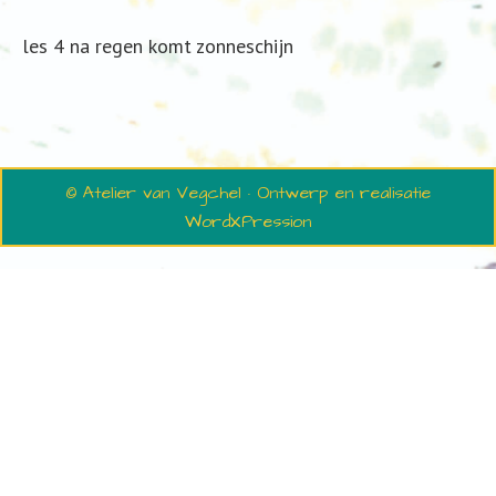
les 4 na regen komt zonneschijn
© Atelier van Vegchel · Ontwerp en realisatie
WordXPression