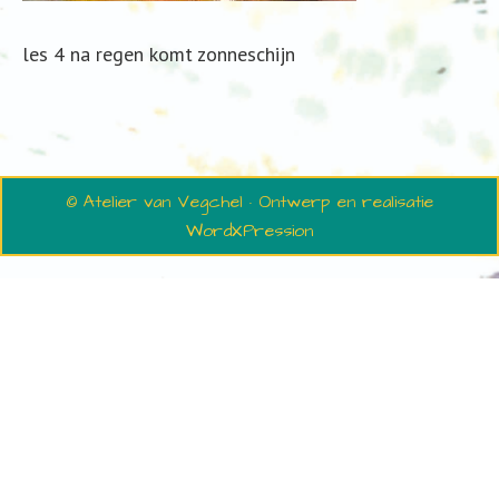
les 4 na regen komt zonneschijn
© Atelier van Vegchel · Ontwerp en realisatie
WordXPression