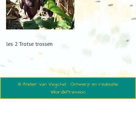
les 2 Trotse trossen
© Atelier van Vegchel · Ontwerp en realisatie
WordXPression