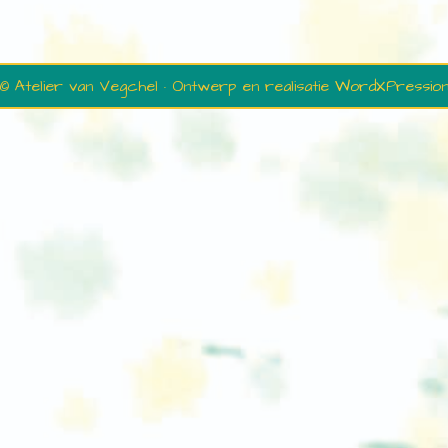
© Atelier van Vegchel · Ontwerp en realisatie
WordXPressio