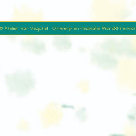
© Atelier van Vegchel · Ontwerp en realisatie
WordXPressio