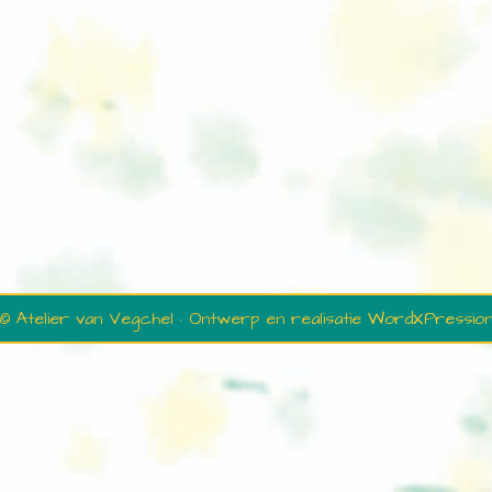
© Atelier van Vegchel · Ontwerp en realisatie
WordXPressio