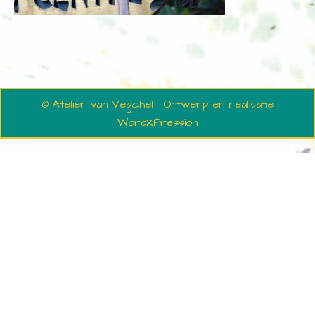
© Atelier van Vegchel · Ontwerp en realisatie
WordXPression