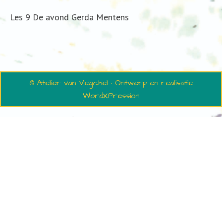
Les 9 De avond Gerda Mentens
© Atelier van Vegchel · Ontwerp en realisatie
WordXPression