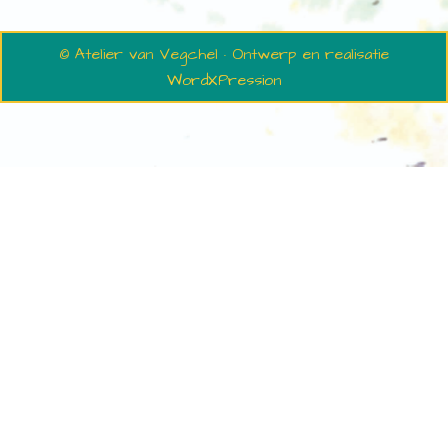
© Atelier van Vegchel · Ontwerp en realisatie
WordXPression