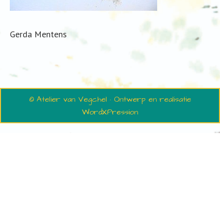
Gerda Mentens
© Atelier van Vegchel · Ontwerp en realisatie
WordXPression